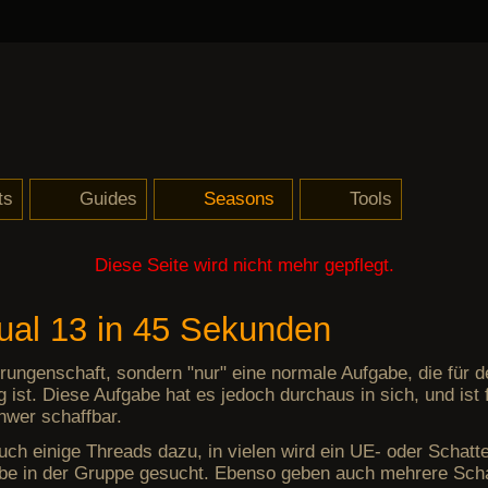
ts
Guides
Seasons
Tools
h-deluxe
iebe des Schreckens
ilige Essenz
tattung des Marodeurs
Schattens Mantelung
lyas Rache
4, Natalyas Marodeur
(Season 17)
Portale
Reaper of Souls: Grundlagen
Einsteiger-Guide
Verzaubern von Items
Kanais Würfel
Berechnung des Schadens
Hinterhalt und DML
Theory-Crafting für Anfänger
Hardcore
Kleine Fragen und Antworten
Verflucht und Zugenäht
Habgier
GR45 ohne Set
Belial in 45 Sekunden
Bossmodus
Userscripte
Waffen-Rechner
Diese Seite wird nicht mehr gepflegt.
Qual 13 in 45 Sekunden
rrungenschaft, sondern "nur" eine normale Aufgabe, die für 
 ist. Diese Aufgabe hat es jedoch durchaus in sich, und ist 
hwer schaffbar.
auch einige Threads dazu, in vielen wird ein UE- oder Schatt
abe in der Gruppe gesucht. Ebenso geben auch mehrere Sch