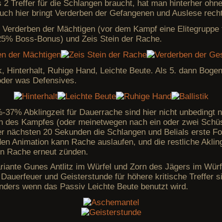
s 2 Treffer für die Schlangen braucht, hat man hinterher ohn
Auch hier bringt Verderben der Gefangenen und Auslese rech
: Verderben der Mächtigen (vor dem Kampf eine Elitegruppe 
5% Boss-Bonus) und Zeis Stein der Rache.
ik, Hinterhalt, Ruhige Hand, Leichte Beute. Als 5. dann Bog
oder was Defensives.
-37% Abklingzeit für Dauerrache sind hier nicht unbedingt 
n des Kampfes (oder meinetwegen nach ein oder zwei Schüs
r nächsten 20 Sekunden die Schlangen und Belials erste Fo
nden Animation kann Rache auslaufen, und die restliche Aklin
nn Rache erneut zünden.
riante Gunes Antlitz im Würfel und Zorn des Jägers im Würfel
Dauerfeuer und Geisterstunde für höhere kritische Treffer s
nders wenn das Passiv Leichte Beute benutzt wird.