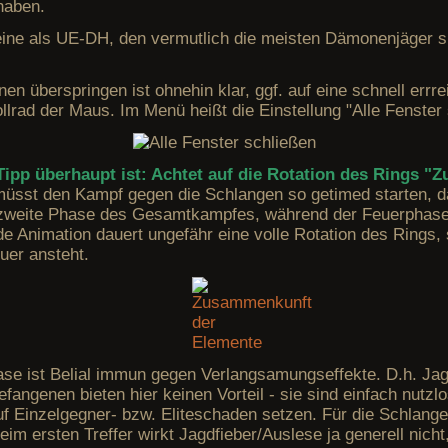
haben.
eine als UE-DH, den vermutlich die meisten Dämonenjäger sp
n überspringen ist ohnehin klar, ggf. auf eine schnell errre
llrad der Maus. Im Menü heißt die Einstellung "Alle Fenster 
Tipp überhaupt ist: Achtet auf die Rotation des Rings 
müsst den Kampf gegen die Schlangen so getimed starten, da
e zweite Phase des Gesamtkampfes, während der Feuerphase 
e Animation dauert ungefähr eine volle Rotation des Rings, 
uer ansteht.
hase ist Belial immun gegen Verlangsamungseffekte. D.h. Jag
fangenen bieten hier keinen Vorteil - sie sind einfach nutzl
uf Einzelgegner- bzw. Eliteschaden setzen. Für die Schlange
 Beim ersten Treffer wirkt Jagdfieber/Auslese ja generell nic