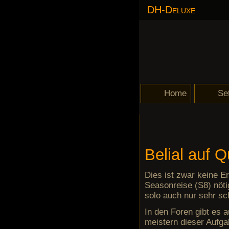
DH-Deluxe
Navigation
Home
Se
überspringen
Philosophie von d
Getr
Unhe
Auss
Des 
Nata
N6/M
LoN 
Set-
Belial auf 
Dies ist zwar keine E
Seasonreise (S8) nötig
solo auch nur sehr sc
In den Foren gibt es 
meistern dieser Aufg