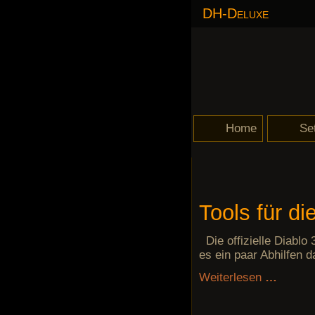
DH-Deluxe
Navigation
Home
Se
überspringen
Philosophie von d
Getr
Unhe
Auss
Des 
Nata
N6/M
LoN 
Set-
Tools für di
Die offizielle Diablo
es ein paar Abhilfen d
Weiterlesen
…