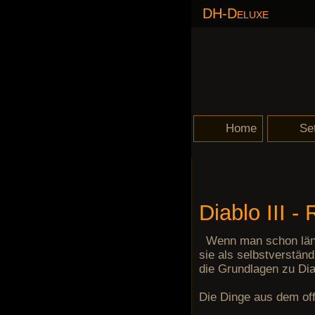
DH-Deluxe
Navigation
Home
Se
überspringen
Philosophie von d
Getr
Unhe
Auss
Des 
Nata
N6/M
LoN 
Set-
Diablo III 
Wenn man schon länge
sie als selbstverständ
die Grundlagen zu Diab
Die Dinge aus dem off