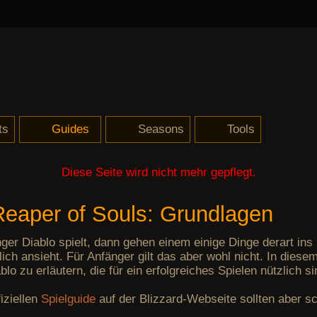
ts
Guides
Seasons
Tools
h-deluxe
iebe des Schreckens
ilige Essenz
tattung des Marodeurs
Schattens Mantelung
lyas Rache
4, Natalyas Marodeur
(Season 17)
Portale
Reaper of Souls: Grundlagen
Einsteiger-Guide
Verzaubern von Items
Kanais Würfel
Berechnung des Schadens
Hinterhalt und DML
Theory-Crafting für Anfänger
Hardcore
Kleine Fragen und Antworten
Verflucht und Zugenäht
Habgier
GR45 ohne Set
Belial in 45 Sekunden
Bossmodus
Userscripte
Waffen-Rechner
Diese Seite wird nicht mehr gepflegt.
- Reaper of Souls: Grundlagen
r Diablo spielt, dann gehen einem einige Dinge derart ins
lich ansieht. Für Anfänger gilt das aber wohl nicht. In dies
lo zu erläutern, die für ein erfolgreiches Spielen nützlich si
iziellen
Spielguide
auf der Blizzard-Webseite sollten aber s